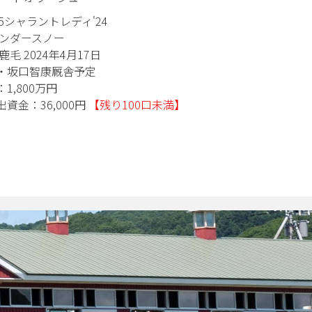
35シャラントレディ'24
No.10プレミアムギフ
サンダースノー
父 ロードカナロア
鹿毛 2024年4月17日
牝馬 鹿毛 2024年3
・坂口智康厩舎予定
美浦・斎藤誠厩舎予
1,800万円
総額：3,000万円
出資金：36,000円
【残り100口未満】
一口出資金：60,00