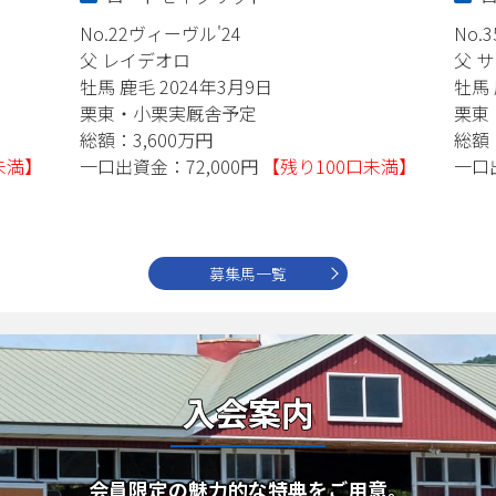
No.22ヴィーヴル'24
No.
父 レイデオロ
父 
牡馬 鹿毛 2024年3月9日
牡馬 
栗東・小栗実厩舎予定
栗東
総額：3,600万円
総額：
未満】
一口出資金：72,000円
【残り100口未満】
一口
募集馬一覧
入会案内
会員限定の魅力的な特典をご用意。