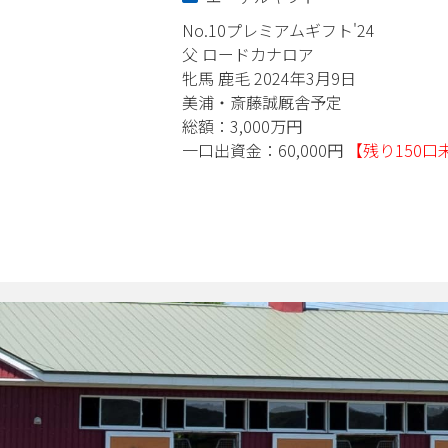
ィ'24
No.10プレミアムギフト'24
父 ロードカナロア
17日
牝馬 鹿毛 2024年3月9日
予定
美浦・斎藤誠厩舎予定
総額：3,000万円
円
【残り100口未満】
一口出資金：60,000円
【残り150口